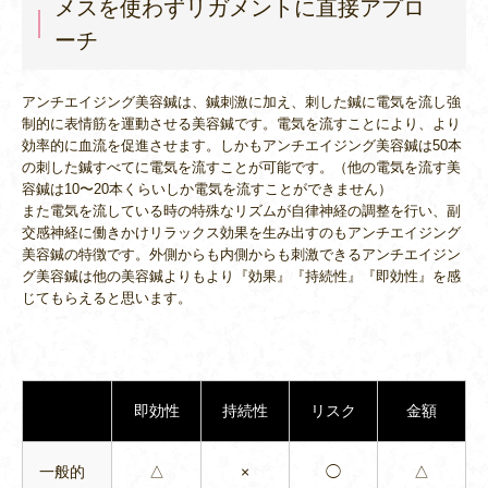
メスを使わずリガメントに直接アプロ
ーチ
アンチエイジング美容鍼は、鍼刺激に加え、刺した鍼に電気を流し強
制的に表情筋を運動させる美容鍼です。電気を流すことにより、より
効率的に血流を促進させます。しかもアンチエイジング美容鍼は50本
の刺した鍼すべてに電気を流すことが可能です。（他の電気を流す美
容鍼は10〜20本くらいしか電気を流すことができません）
また電気を流している時の特殊なリズムが自律神経の調整を行い、副
交感神経に働きかけリラックス効果を生み出すのもアンチエイジング
美容鍼の特徴です。外側からも内側からも刺激できるアンチエイジン
グ美容鍼は他の美容鍼よりもより『効果』『持続性』『即効性』を感
じてもらえると思います。
即効性
持続性
リスク
金額
一般的
△
×
◯
△