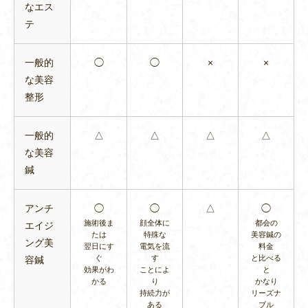
なエス
テ
一般的
◯
◯
×
×
な美容
整形
一般的
△
△
△
△
な美容
鍼
アンチ
◯
◯
△
◯
施術後ま
顔全体に
都会の
エイジ
たは
特殊な
美容鍼の
ング美
翌日にす
電気を流
料金
ぐ
す
と比べる
容鍼
効果がわ
ことによ
と
かる
り
かなり
持続力が
リーズナ
ある
ブル